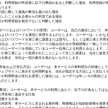
は、利用登録の申請者に以下の事由があると判断した場合、利用登録の
あります。
申請に際して虚偽の事項を届け出た場合
反したことがある者からの申請である場合
社が利用登録を相当でないと判断した場合
ーザーIDおよびパスワードの管理） ユーザーは、自己の責任において、
Dおよびパスワードを適切に管理するものとします。ユーザーは、いかな
Dおよびパスワードを第三者に譲渡または貸与し、もしくは第三者と共用
当社は、ユーザーIDとパスワードの組み合わせが登録情報と一致してロ
そのユーザーIDを登録しているユーザー自身による利用とみなします。ユ
ドが第三者によって使用されたことによって生じた損害は、当社に故意
合を除き、当社は一切の責任を負わないものとします。
用料金および支払方法） ユーザーは、本サービスの有料部分の対価とし
ウェブサイトに表示する利用料金を、当社が指定する方法により支払う
ーが利用料金の支払を遅滞した場合には、ユーザーは年14.6％の割合に
ものとします。
止事項） ユーザーは、本サービスの利用にあたり、以下の行為をしては
公序良俗に違反する行為
関連する行為
の内容等、本サービスに含まれる著作権、商標権ほか知的財産権を侵害