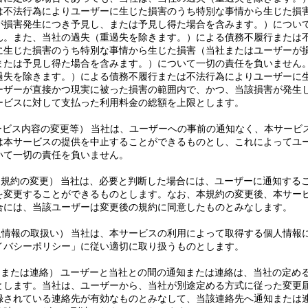
は不法行為によりユーザーに生じた損害のうち特別な事情から生じた損
が損害発生につき予見し、または予見し得た場合を含みます。）につい
ん。また、当社の過失（重過失を除きます。）による債務不履行または
に生じた損害のうち特別な事情から生じた損害（当社またはユーザーが
または予見し得た場合を含みます。）について一切の責任を負いません
過失を除きます。）による債務不履行または不法行為によりユーザーに
ーザーが直接かつ現実に被った損害の範囲内で、かつ、当該損害が発生
ービスに対して支払った利用料金の総額を上限とします。
サービス内容の変更等） 当社は、ユーザーへの事前の通知なく、本サービ
は本サービスの提供を中止することができるものとし、これによってユ
いて一切の責任を負いません。
利用規約の変更） 当社は、必要と判断した場合には、ユーザーに通知する
を変更することができるものとします。なお、本規約の変更後、本サー
合には、当該ユーザーは変更後の規約に同意したものとみなします。
個人情報の取扱い） 当社は、本サービスの利用によって取得する個人情報
イバシーポリシー」に従い適切に取り扱うものとします。
通知または連絡） ユーザーと当社との間の通知または連絡は、当社の定め
とします。当社は、ユーザーから、当社が別途定める方式に従った変更
録されている連絡先が有効なものとみなして、当該連絡先へ通知または