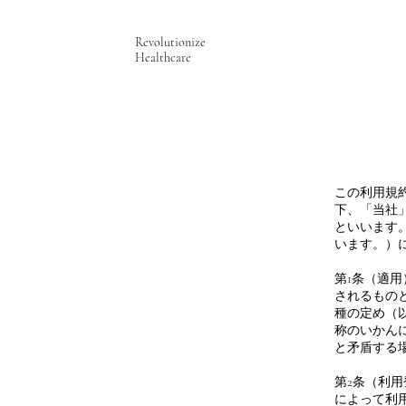
Revolutionize
Healthcare
この利用規
下、「当社
といいます
います。）
第1条（適
されるもの
種の定め（
称のいかん
と矛盾する
第2条（利
によって利