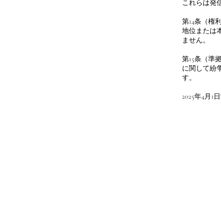
これらは発
第14条（
地位または
ません。
第15条（
に関して紛
す。
2025年4月1