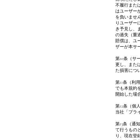
不履行また
はユーザー
を負いませ
りユーザー
き予見し、
の過失（重
賠償は、ユ
ザーが本サ
第10条（
更し、また
た損害につ
第11条（
でも本規約
開始した場
第12条（
当社「プラ
第13条（
て行うもの
り、現在登