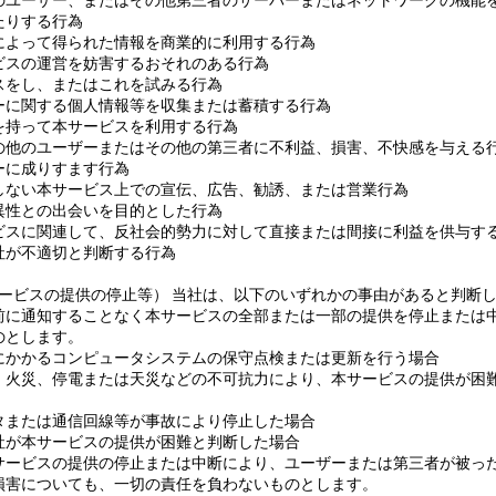
のユーザー、またはその他第三者のサーバーまたはネットワークの機能
たりする行為
によって得られた情報を商業的に利用する行為
ビスの運営を妨害するおそれのある行為
スをし、またはこれを試みる行為
ーに関する個人情報等を収集または蓄積する行為
を持って本サービスを利用する行為
の他のユーザーまたはその他の第三者に不利益、損害、不快感を与える
ーに成りすます行為
しない本サービス上での宣伝、広告、勧誘、または営業行為
異性との出会いを目的とした行為
ビスに関連して、反社会的勢力に対して直接または間接に利益を供与す
社が不適切と判断する行為
サービスの提供の停止等） 当社は、以下のいずれかの事由があると判断
前に通知することなく本サービスの全部または一部の提供を停止または
のとします。
にかかるコンピュータシステムの保守点検または更新を行う場合
、火災、停電または天災などの不可抗力により、本サービスの提供が困
タまたは通信回線等が事故により停止した場合
社が本サービスの提供が困難と判断した場合
サービスの提供の停止または中断により、ユーザーまたは第三者が被っ
損害についても、一切の責任を負わないものとします。