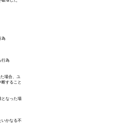
を破壊した
行為
る行為
した場合、ユ
中断すること
難となった場
たいかなる不