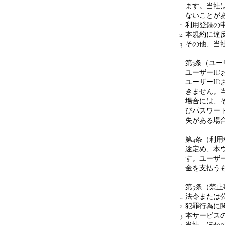
ます。当社
ないことが
利用登録の
本規約に違
その他、当
第3条（ユ
ユーザーI
ユーザーI
きません。
場合には、
びパスワー
失がある場
第4条（利
途定め、本
す。ユーザ
金を支払う
第5条（禁
法令または
犯罪行為に
本サービス