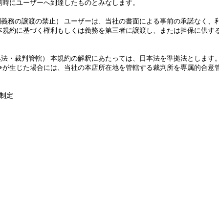
信時にユーザーへ到達したものとみなします。
権利義務の譲渡の禁止） ユーザーは、当社の書面による事前の承諾なく、
本規約に基づく権利もしくは義務を第三者に譲渡し、または担保に供す
準拠法・裁判管轄） 本規約の解釈にあたっては、日本法を準拠法とします
争が生じた場合には、当社の本店所在地を管轄する裁判所を専属的合意
日制定