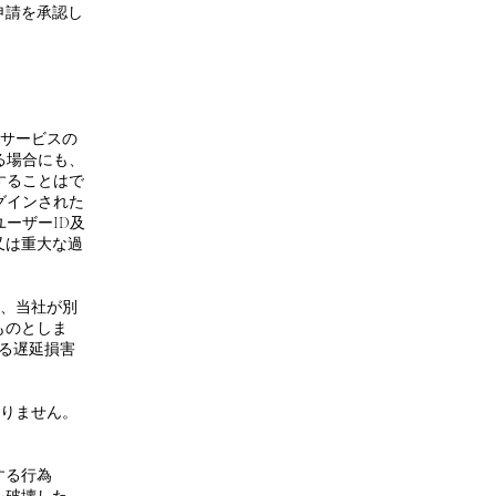
申請を承認し
本サービスの
る場合にも、
することはで
グインされた
ーザーID及
又は重大な過
て、当社が別
ものとしま
よる遅延損害
なりません。
する行為