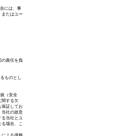
場合には、事
、またはユー
切の責任を負
きるものとし
瑕疵（安全
に関する欠
も保証してお
、当社の故意
する当社とユ
なる場合、こ
）による債務