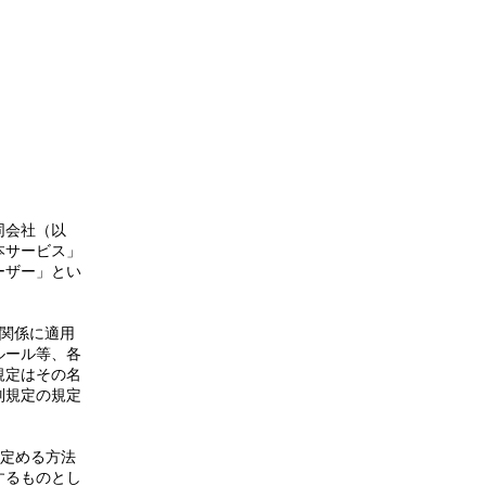
同会社（以
本サービス」
ーザー」とい
の関係に適用
ルール等、各
規定はその名
別規定の規定
の定める方法
するものとし