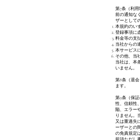
第7条（利
前の通知な
ザーとして
本規約のい
登録事項に
料金等の支
当社からの
本サービス
その他、当
当社は、本
いません。
第8条（退
ます。
第9条（保
性、信頼性
陥、エラー
りません。
又は重過失
ーザーとの
の免責規定
前項ただし