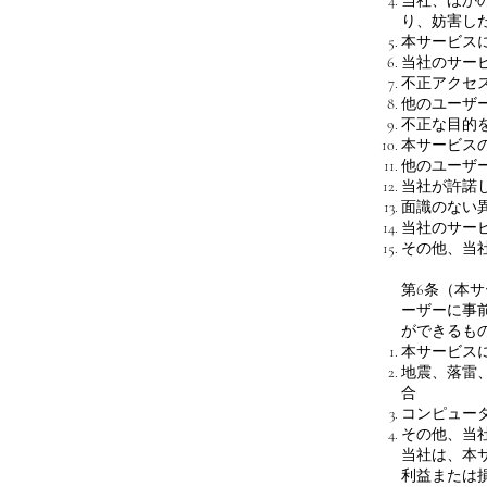
当社、ほか
り、妨害し
本サービス
当社のサー
不正アクセ
他のユーザ
不正な目的
本サービス
他のユーザ
当社が許諾
面識のない
当社のサー
その他、当
第6条（本
ーザーに事
ができるも
本サービス
地震、落雷
合
コンピュー
その他、当
当社は、本
利益または