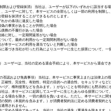
用制限および登録抹消） 当社は、ユーザーが以下のいずれかに該当する
く、ユーザーに対して、本サービスの全部もしくは一部の利用を制限し
の登録を抹消することができるものとします。
ずれかの条項に違反した場合
虚偽の事実があることが判明した場合
払債務の不履行があった場合
連絡に対し、一定期間返答がない場合
について、最終の利用から一定期間利用がない場合
社が本サービスの利用を適当でないと判断した場合
条に基づき当社が行った行為によりユーザーに生じた損害について、一
会） ユーザーは、当社の定める退会手続により、本サービスから退会で
証の否認および免責事項） 当社は、本サービスに事実上または法律上の
、正確性、完全性、有効性、特定の目的への適合性、セキュリティなど
やバグ、権利侵害などを含みます。）がないことを明示的にも黙示的に
当社は、本サービスに起因してユーザーに生じたあらゆる損害について
による場合を除き、一切の責任を負いません。ただし、本サービスに関
間の契約（本規約を含みます。）が消費者契約法に定める消費者契約と
は適用されません。
書に定める場合であっても、当社は、当社の過失（重過失を除きます。