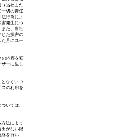
害（当社また
て一切の責任
不法行為によ
損害発生につ
。また、当社
生じた損害の
した月にユー
スの内容を変
ーザーに生じ
ことなくいつ
ビスの利用を
については、
る方法によっ
届出がない限
連絡を行い、